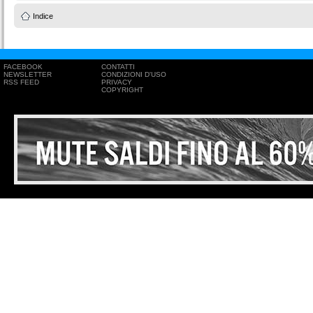
Indice
FACEBOOK
CONTATTI
NEWSLETTER
CONDIZIONI D'USO
RSS FEED
PRIVACY
COPYRIGHT