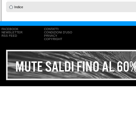
Indice
FACEBOOK
CONTATTI
NEWSLETTER
CONDIZIONI D'USO
RSS FEED
PRIVACY
COPYRIGHT