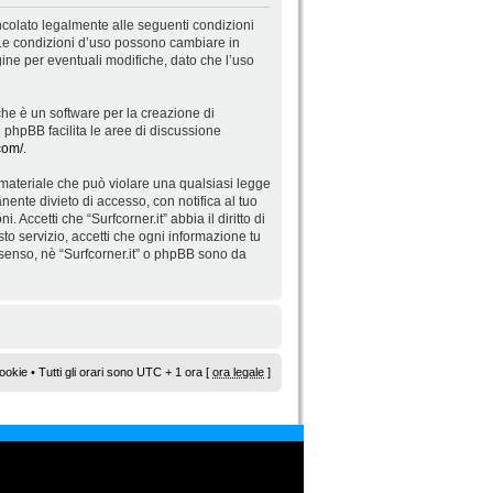
 vincolato legalmente alle seguenti condizioni
”. Le condizioni d’uso possono cambiare in
ne per eventuali modifiche, dato che l’uso
he è un software per la creazione di
re phpBB facilita le aree di discussione
com/
.
di materiale che può violare una qualsiasi legge
nente divieto di accesso, con notifica al tuo
 Accetti che “Surfcorner.it” abbia il diritto di
to servizio, accetti che ogni informazione tu
senso, nè “Surfcorner.it” o phpBB sono da
ookie
• Tutti gli orari sono UTC + 1 ora [
ora legale
]