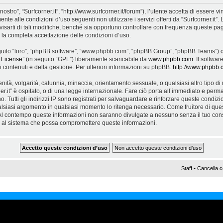
nostro”, “Surfcorner.it”, “http://www.surfcorner.it/forum”), l’utente accetta di essere
ente alle condizioni d’uso seguenti non utilizzare i servizi offerti da “Surfcorner.it
arti di tali modifiche, benché sia opportuno controllare con frequenza queste pagi
ca la completa accettazione delle condizioni d’uso.
 seguito “loro”, “phpBB software”, “www.phpbb.com”, “phpBB Group”, “phpBB Teams”) c
 License
” (in seguito “GPL”) liberamente scaricabile da
www.phpbb.com
. Il softwa
contenuti e della gestione. Per ulteriori informazioni su phpBB:
http://www.phpbb.
cenità, volgarità, calunnia, minaccia, orientamento sessuale, o qualsiasi altro tipo 
er.it” è ospitato, o di una legge internazionale. Fare ciò porta all’immediato e perma
. Tutti gli indirizzi IP sono registrati per salvaguardare e rinforzare queste condizioni.
alsiasi argomento in qualsiasi momento lo ritenga necessario. Come fruitore di ques
 Al contempo queste informazioni non saranno divulgate a nessuno senza il tuo con
ne al sistema che possa compromettere queste informazioni.
Staff
•
Cancella c