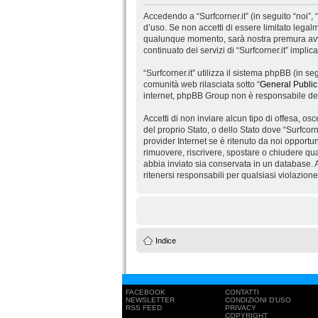
Accedendo a “Surfcorner.it” (in seguito “noi”, “
d’uso. Se non accetti di essere limitato legalm
qualunque momento, sarà nostra premura avvis
continuato dei servizi di “Surfcorner.it” impli
“Surfcorner.it” utilizza il sistema phpBB (in
comunità web rilasciata sotto “
General Public
internet, phpBB Group non è responsabile dei 
Accetti di non inviare alcun tipo di offesa, os
del proprio Stato, o dello Stato dove “Surfcorn
provider Internet se è ritenuto da noi opportuno
rimuovere, riscrivere, spostare o chiudere qu
abbia inviato sia conservata in un database.
ritenersi responsabili per qualsiasi violazio
Indice
FACEBOOK
CONTATTI
NEWSLETTER
CONDIZIONI D'USO
RSS FEED
PRIVACY
COPYRIGHT