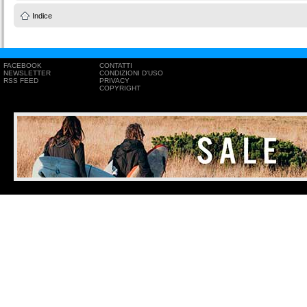
Indice
FACEBOOK
CONTATTI
NEWSLETTER
CONDIZIONI D'USO
RSS FEED
PRIVACY
COPYRIGHT