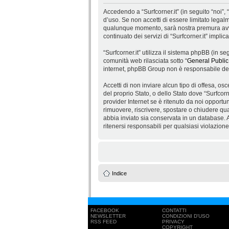
Accedendo a “Surfcorner.it” (in seguito “noi”, “
d’uso. Se non accetti di essere limitato legalm
qualunque momento, sarà nostra premura avvis
continuato dei servizi di “Surfcorner.it” impli
“Surfcorner.it” utilizza il sistema phpBB (in
comunità web rilasciata sotto “
General Public
internet, phpBB Group non è responsabile dei 
Accetti di non inviare alcun tipo di offesa, os
del proprio Stato, o dello Stato dove “Surfcorn
provider Internet se è ritenuto da noi opportuno
rimuovere, riscrivere, spostare o chiudere qu
abbia inviato sia conservata in un database.
ritenersi responsabili per qualsiasi violazio
Indice
FACEBOOK
CONTATTI
NEWSLETTER
CONDIZIONI D'USO
RSS FEED
PRIVACY
COPYRIGHT