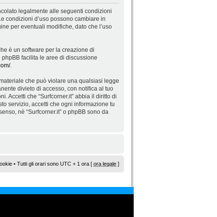
 vincolato legalmente alle seguenti condizioni
”. Le condizioni d’uso possono cambiare in
ne per eventuali modifiche, dato che l’uso
he è un software per la creazione di
re phpBB facilita le aree di discussione
com/
.
di materiale che può violare una qualsiasi legge
nente divieto di accesso, con notifica al tuo
 Accetti che “Surfcorner.it” abbia il diritto di
to servizio, accetti che ogni informazione tu
senso, nè “Surfcorner.it” o phpBB sono da
ookie
• Tutti gli orari sono UTC + 1 ora [
ora legale
]