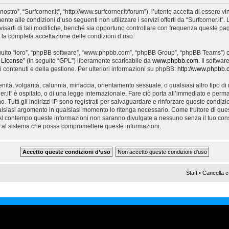
nostro”, “Surfcorner.it”, “http://www.surfcorner.it/forum”), l’utente accetta di essere
ente alle condizioni d’uso seguenti non utilizzare i servizi offerti da “Surfcorner.it
arti di tali modifiche, benché sia opportuno controllare con frequenza queste pagi
ca la completa accettazione delle condizioni d’uso.
 seguito “loro”, “phpBB software”, “www.phpbb.com”, “phpBB Group”, “phpBB Teams”) c
 License
” (in seguito “GPL”) liberamente scaricabile da
www.phpbb.com
. Il softwa
contenuti e della gestione. Per ulteriori informazioni su phpBB:
http://www.phpbb.
cenità, volgarità, calunnia, minaccia, orientamento sessuale, o qualsiasi altro tipo 
er.it” è ospitato, o di una legge internazionale. Fare ciò porta all’immediato e perma
. Tutti gli indirizzi IP sono registrati per salvaguardare e rinforzare queste condizioni.
alsiasi argomento in qualsiasi momento lo ritenga necessario. Come fruitore di ques
 Al contempo queste informazioni non saranno divulgate a nessuno senza il tuo con
ne al sistema che possa compromettere queste informazioni.
Staff
•
Cancella c