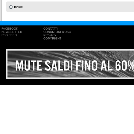
Indice
FACEBOOK
CONTATTI
NEWSLETTER
CONDIZIONI D'USO
RSS FEED
PRIVACY
COPYRIGHT