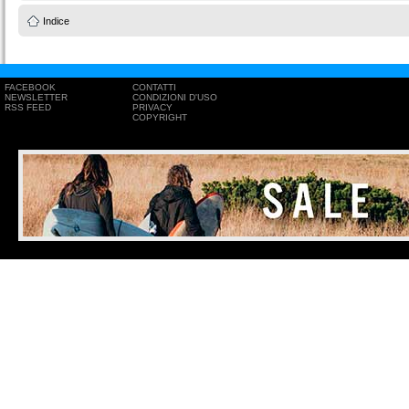
Indice
FACEBOOK
CONTATTI
NEWSLETTER
CONDIZIONI D'USO
RSS FEED
PRIVACY
COPYRIGHT