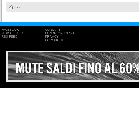
Indice
FACEBOOK
CONTATTI
NEWSLETTER
CONDIZIONI D'USO
RSS FEED
PRIVACY
COPYRIGHT