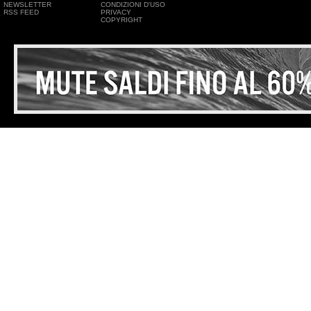
NEWSLETTER
CONDIZIONI D'USO
RSS FEED
PRIVACY
COPYRIGHT