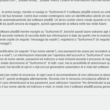
ww.phpbb.com”, “phpBB Group”, “phpBB Teams”) usano le informazioni raccolte durant
 In primo luogo, mentre si naviga in “Surfcorner.it” il software phpBB creerà un cert
i del tuo browser. I primi due cookie contengono solo un identificativo utente (in se
ato automaticamente dal software phpBB. Un terzo cookie viene creato quando si navi
i da quelli ancora da leggere, quindi agevolando la lettura nelle tue visite future.
ftware phpBB mentre navighi su “Surfcorner.it”, benché questi siano estranei agli
. Il secondo metodo di raccolta delle tue informazioni è dato da quello che tu inseri
nte ospite (in seguito “messaggi da ospite”), registrarsi a “Surfcorner.it” (in seguito
essaggi”).
entificativo (in seguito “il tuo nome utente”), una password da usare per accedere a
a e-mail”). Le informazioni rilasciate per l’apertura dell’account a “Surfcorner.it” son
ioni di nome utente, password ed indirizzo e-mail richiesti durante il processo di regi
otale discrezione di “Surfcorner.it”. In tutti i casi, hai la possibilità di selezionare
ount, hai facoltà di opt-in o opt-out sul generatore automatico di e-mail del softwar
e) per motivi di sicurezza. In ogni caso ti raccomandiamo di non utilizzare la stessa
.it”, quindi proteggila attentamente. Ricorda che in nessuna circostanza affiliati di
l caso dimenticassi la tua password, puoi utilizzare l’opzione “Ho dimenticato la 
to il tuo nome utente ed indirizzo e-mail, in modo che il software phpBB possa gen