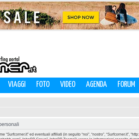
VIAGGI
FOTO
VIDEO
AGENDA
FORUM
 personali
urfcorner.it” ed eventuali affiliati (in seguito “noi”, “nostro”, “Surfcorner.it”, “htt