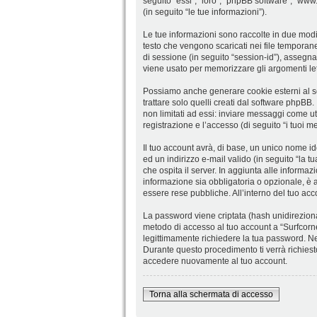
seguito “essi”, “loro”, “phpBB software”, “w
(in seguito “le tue informazioni”).
Le tue informazioni sono raccolte in due modi.
testo che vengono scaricati nei file temporane
di sessione (in seguito “session-id”), assegn
viene usato per memorizzare gli argomenti lett
Possiamo anche generare cookie esterni al so
trattare solo quelli creati dal software phpBB
non limitati ad essi: inviare messaggi come ute
registrazione e l’accesso (di seguito “i tuoi m
Il tuo account avrà, di base, un unico nome id
ed un indirizzo e-mail valido (in seguito “la tu
che ospita il server. In aggiunta alle informaz
informazione sia obbligatoria o opzionale, è a t
essere rese pubbliche. All’interno del tuo acc
La password viene criptata (hash unidirezional
metodo di accesso al tuo account a “Surfcorner
legittimamente richiedere la tua password. Ne
Durante questo procedimento ti verrà richies
accedere nuovamente al tuo account.
Torna alla schermata di accesso