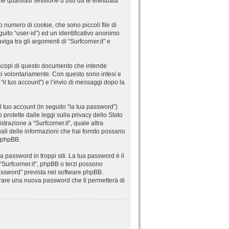
e qualsiasi sessione d’uso da te effettuata
o numero di cookie, che sono piccoli file di
guito “user-id”) ed un identificativo anonimo
ga tra gli argomenti di “Surfcorner.it” e
 scopi di questo documento che intende
sci volontariamente. Con questo sono intesi e
 “il tuo account”) e l’invio di messaggi dopo la
l tuo account (in seguito “la tua password”)
o protette dalle leggi sulla privacy dello Stato
strazione a “Surfcorner.it”, quale altra
 quali delle informazioni che hai fornito possano
e phpBB.
 password in troppi siti. La tua password è il
 “Surfcorner.it”, phpBB o terzi possono
password” prevista nel software phpBB.
erare una nuova password che ti permetterà di