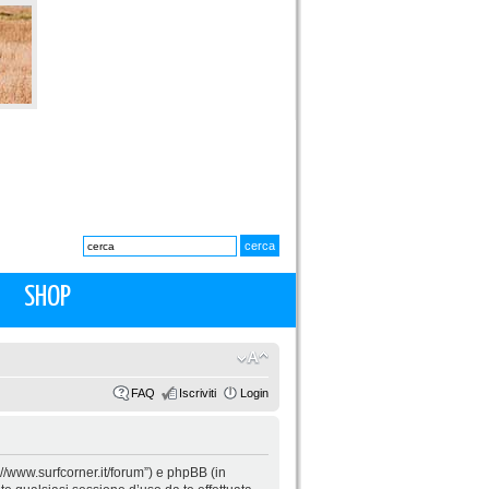
SHOP
FAQ
Iscriviti
Login
p://www.surfcorner.it/forum”) e phpBB (in