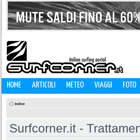
HOME
ARTICOLI
METEO
VIAGGI
FOTO
Indice
Surfcorner.it - Trattamen