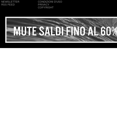
NEWSLETTER
CONDIZIONI D'USO
RSS FEED
PRIVACY
COPYRIGHT