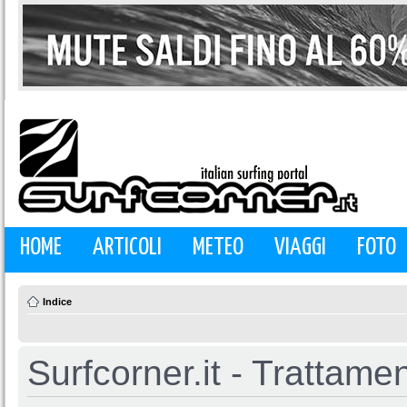
HOME
ARTICOLI
METEO
VIAGGI
FOTO
Indice
Surfcorner.it - Trattamen