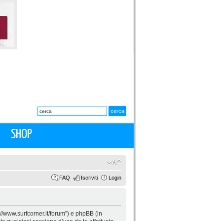
SHOP
FAQ
Iscriviti
Login
p://www.surfcorner.it/forum”) e phpBB (in