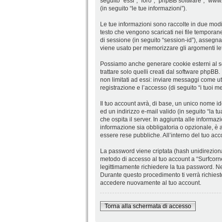
seguito “essi”, “loro”, “phpBB software”, “w
(in seguito “le tue informazioni”).
Le tue informazioni sono raccolte in due modi.
testo che vengono scaricati nei file temporane
di sessione (in seguito “session-id”), assegn
viene usato per memorizzare gli argomenti lett
Possiamo anche generare cookie esterni al so
trattare solo quelli creati dal software phpBB
non limitati ad essi: inviare messaggi come ute
registrazione e l’accesso (di seguito “i tuoi m
Il tuo account avrà, di base, un unico nome id
ed un indirizzo e-mail valido (in seguito “la tu
che ospita il server. In aggiunta alle informaz
informazione sia obbligatoria o opzionale, è a t
essere rese pubbliche. All’interno del tuo acc
La password viene criptata (hash unidirezional
metodo di accesso al tuo account a “Surfcorner
legittimamente richiedere la tua password. Ne
Durante questo procedimento ti verrà richies
accedere nuovamente al tuo account.
Torna alla schermata di accesso