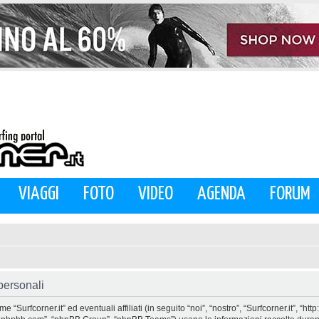
VIAGGI
FOTO
VIDEO
AGENDA
FORUM
 personali
urfcorner.it” ed eventuali affiliati (in seguito “noi”, “nostro”, “Surfcorner.it”, “htt