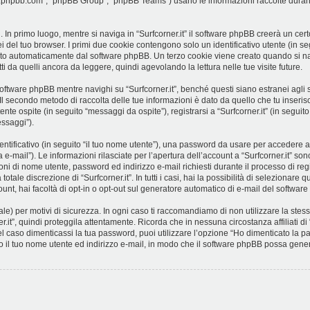
ww.phpbb.com”, “phpBB Group”, “phpBB Teams”) usano le informazioni raccolte durant
 In primo luogo, mentre si naviga in “Surfcorner.it” il software phpBB creerà un cert
i del tuo browser. I primi due cookie contengono solo un identificativo utente (in se
ato automaticamente dal software phpBB. Un terzo cookie viene creato quando si navi
i da quelli ancora da leggere, quindi agevolando la lettura nelle tue visite future.
ftware phpBB mentre navighi su “Surfcorner.it”, benché questi siano estranei agli
. Il secondo metodo di raccolta delle tue informazioni è dato da quello che tu inseri
nte ospite (in seguito “messaggi da ospite”), registrarsi a “Surfcorner.it” (in seguito
essaggi”).
entificativo (in seguito “il tuo nome utente”), una password da usare per accedere a
a e-mail”). Le informazioni rilasciate per l’apertura dell’account a “Surfcorner.it” son
ioni di nome utente, password ed indirizzo e-mail richiesti durante il processo di regi
otale discrezione di “Surfcorner.it”. In tutti i casi, hai la possibilità di selezionare
ount, hai facoltà di opt-in o opt-out sul generatore automatico di e-mail del softwar
e) per motivi di sicurezza. In ogni caso ti raccomandiamo di non utilizzare la stessa
.it”, quindi proteggila attentamente. Ricorda che in nessuna circostanza affiliati di
l caso dimenticassi la tua password, puoi utilizzare l’opzione “Ho dimenticato la 
to il tuo nome utente ed indirizzo e-mail, in modo che il software phpBB possa gen