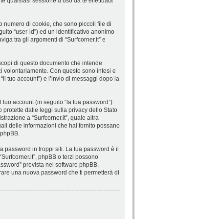
e qualsiasi sessione d’uso da te effettuata
o numero di cookie, che sono piccoli file di
guito “user-id”) ed un identificativo anonimo
ga tra gli argomenti di “Surfcorner.it” e
 scopi di questo documento che intende
sci volontariamente. Con questo sono intesi e
 “il tuo account”) e l’invio di messaggi dopo la
l tuo account (in seguito “la tua password”)
o protette dalle leggi sulla privacy dello Stato
strazione a “Surfcorner.it”, quale altra
 quali delle informazioni che hai fornito possano
e phpBB.
 password in troppi siti. La tua password è il
 “Surfcorner.it”, phpBB o terzi possono
password” prevista nel software phpBB.
erare una nuova password che ti permetterà di