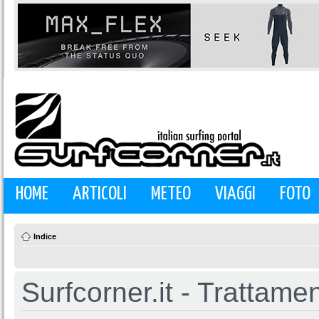
HOME
ARTICOLI
METEO
VIAGGI
FOTO
Indice
Surfcorner.it - Trattamen