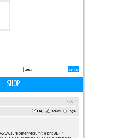
SHOP
FAQ
Iscriviti
Login
p://www.surfcorner.it/forum”) e phpBB (in