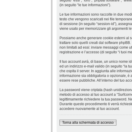
seguito “essi”, “loro”, “phpBB software”, “w
(in seguito “le tue informazioni”).
Le tue informazioni sono raccolte in due modi.
testo che vengono scaricati nei file temporane
di sessione (in seguito “session-id”), assegn
viene usato per memorizzare gli argomenti lett
Possiamo anche generare cookie esterni al so
trattare solo quelli creati dal software phpBB
non limitati ad essi: inviare messaggi come ute
registrazione e l’accesso (di seguito “i tuoi m
Il tuo account avrà, di base, un unico nome id
ed un indirizzo e-mail valido (in seguito “la tu
che ospita il server. In aggiunta alle informaz
informazione sia obbligatoria o opzionale, è a t
essere rese pubbliche. All’interno del tuo acc
La password viene criptata (hash unidirezional
metodo di accesso al tuo account a “Surfcorner
legittimamente richiedere la tua password. Ne
Durante questo procedimento ti verrà richies
accedere nuovamente al tuo account.
Torna alla schermata di accesso