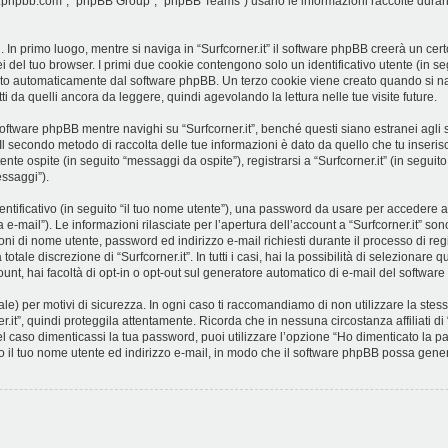
ww.phpbb.com”, “phpBB Group”, “phpBB Teams”) usano le informazioni raccolte durant
 In primo luogo, mentre si naviga in “Surfcorner.it” il software phpBB creerà un cert
i del tuo browser. I primi due cookie contengono solo un identificativo utente (in se
ato automaticamente dal software phpBB. Un terzo cookie viene creato quando si navi
i da quelli ancora da leggere, quindi agevolando la lettura nelle tue visite future.
ftware phpBB mentre navighi su “Surfcorner.it”, benché questi siano estranei agli
. Il secondo metodo di raccolta delle tue informazioni è dato da quello che tu inseri
nte ospite (in seguito “messaggi da ospite”), registrarsi a “Surfcorner.it” (in seguito
essaggi”).
entificativo (in seguito “il tuo nome utente”), una password da usare per accedere a
a e-mail”). Le informazioni rilasciate per l’apertura dell’account a “Surfcorner.it” son
ioni di nome utente, password ed indirizzo e-mail richiesti durante il processo di regi
otale discrezione di “Surfcorner.it”. In tutti i casi, hai la possibilità di selezionare
ount, hai facoltà di opt-in o opt-out sul generatore automatico di e-mail del softwar
e) per motivi di sicurezza. In ogni caso ti raccomandiamo di non utilizzare la stessa
.it”, quindi proteggila attentamente. Ricorda che in nessuna circostanza affiliati di
l caso dimenticassi la tua password, puoi utilizzare l’opzione “Ho dimenticato la 
to il tuo nome utente ed indirizzo e-mail, in modo che il software phpBB possa gen