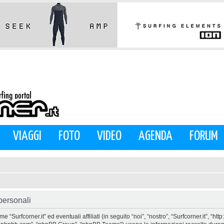
VIAGGI
FOTO
VIDEO
AGENDA
FORUM
 personali
urfcorner.it” ed eventuali affiliati (in seguito “noi”, “nostro”, “Surfcorner.it”, “htt