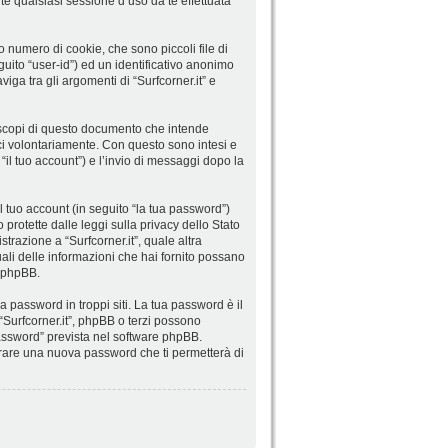
e qualsiasi sessione d’uso da te effettuata
o numero di cookie, che sono piccoli file di
guito “user-id”) ed un identificativo anonimo
ga tra gli argomenti di “Surfcorner.it” e
 scopi di questo documento che intende
sci volontariamente. Con questo sono intesi e
 “il tuo account”) e l’invio di messaggi dopo la
l tuo account (in seguito “la tua password”)
o protette dalle leggi sulla privacy dello Stato
strazione a “Surfcorner.it”, quale altra
 quali delle informazioni che hai fornito possano
e phpBB.
 password in troppi siti. La tua password è il
 “Surfcorner.it”, phpBB o terzi possono
password” prevista nel software phpBB.
erare una nuova password che ti permetterà di