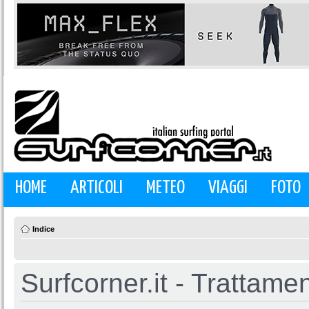
HOME
ARTICOLI
METEO
VIAGGI
FOTO
Indice
Surfcorner.it - Trattamen