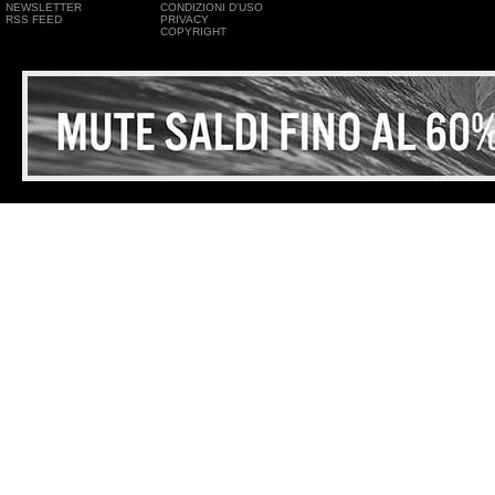
NEWSLETTER
CONDIZIONI D'USO
RSS FEED
PRIVACY
COPYRIGHT