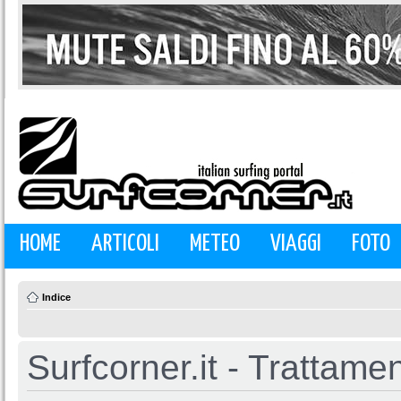
HOME
ARTICOLI
METEO
VIAGGI
FOTO
Indice
Surfcorner.it - Trattamen