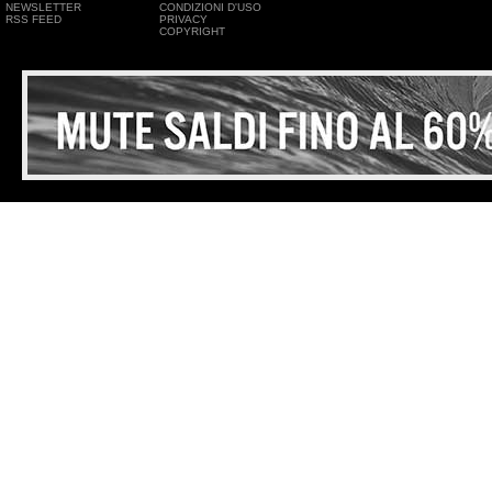
NEWSLETTER
CONDIZIONI D'USO
RSS FEED
PRIVACY
COPYRIGHT