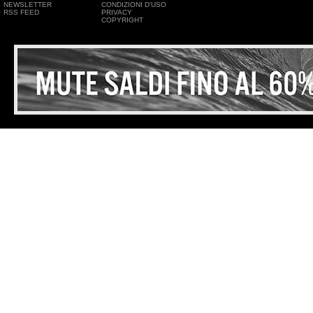
NEWSLETTER
CONDIZIONI D'USO
RSS FEED
PRIVACY
COPYRIGHT