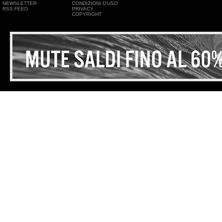
NEWSLETTER
CONDIZIONI D'USO
RSS FEED
PRIVACY
COPYRIGHT