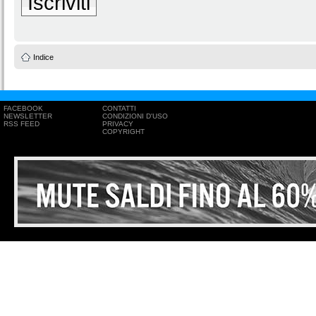
Iscriviti
Indice
FACEBOOK
CONTATTI
NEWSLETTER
CONDIZIONI D'USO
RSS FEED
PRIVACY
COPYRIGHT