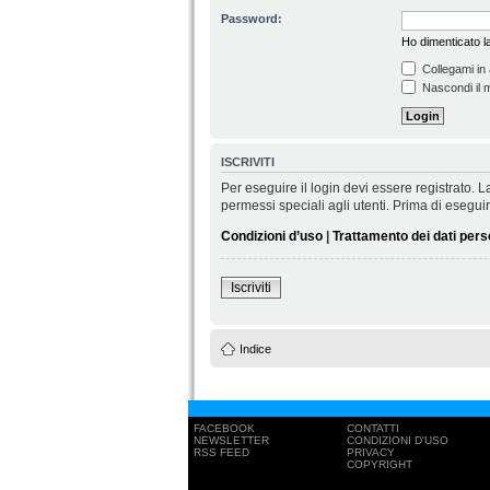
Password:
Ho dimenticato 
Collegami in 
Nascondi il m
ISCRIVITI
Per eseguire il login devi essere registrato.
permessi speciali agli utenti. Prima di eseguire 
Condizioni d’uso
|
Trattamento dei dati pers
Iscriviti
Indice
FACEBOOK
CONTATTI
NEWSLETTER
CONDIZIONI D'USO
RSS FEED
PRIVACY
COPYRIGHT