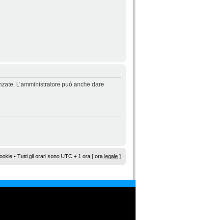
vanzate. L’amministratore puó anche dare
ookie
• Tutti gli orari sono UTC + 1 ora [
ora legale
]