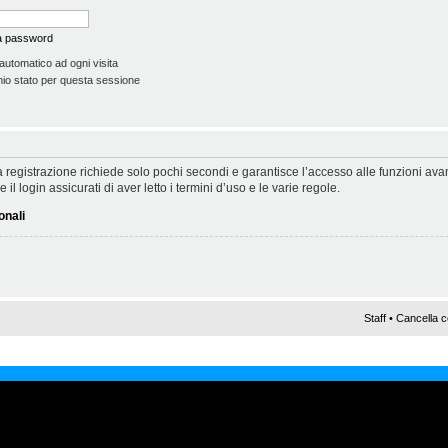
la password
automatico ad ogni visita
io stato per questa sessione
 La registrazione richiede solo pochi secondi e garantisce l’accesso alle funzioni a
il login assicurati di aver letto i termini d’uso e le varie regole.
onali
Staff
•
Cancella c