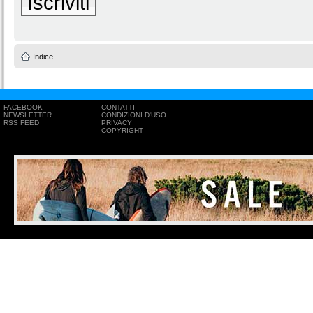
Iscriviti
Indice
FACEBOOK
CONTATTI
NEWSLETTER
CONDIZIONI D'USO
RSS FEED
PRIVACY
COPYRIGHT