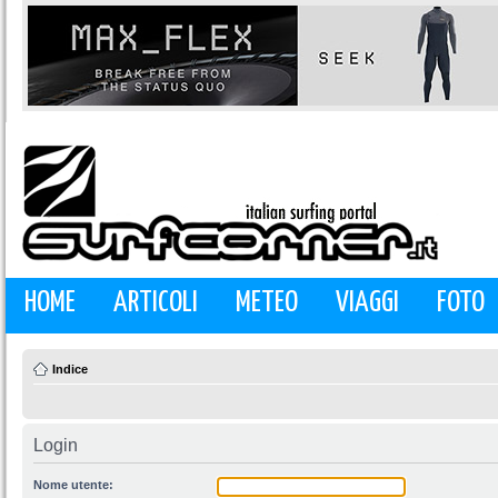
HOME
ARTICOLI
METEO
VIAGGI
FOTO
Indice
Login
Nome utente: