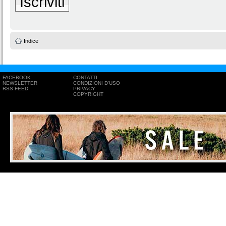
Iscriviti
Indice
FACEBOOK
CONTATTI
NEWSLETTER
CONDIZIONI D'USO
RSS FEED
PRIVACY
COPYRIGHT