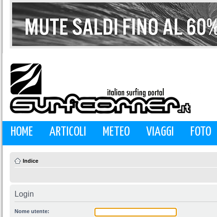
HOME
ARTICOLI
METEO
VIAGGI
FOTO
Indice
Login
Nome utente: