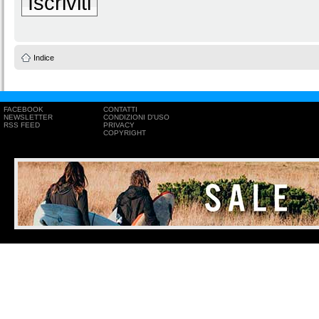
Iscriviti
Indice
FACEBOOK
CONTATTI
NEWSLETTER
CONDIZIONI D'USO
RSS FEED
PRIVACY
COPYRIGHT