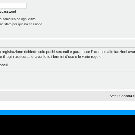
la password
automatico ad ogni visita
io stato per questa sessione
 La registrazione richiede solo pochi secondi e garantisce l’accesso alle funzioni a
il login assicurati di aver letto i termini d’uso e le varie regole.
onali
Staff
•
Cancella c