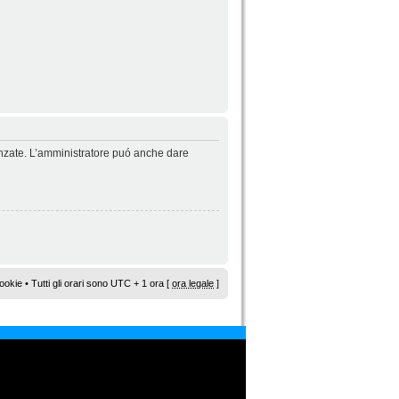
vanzate. L’amministratore puó anche dare
ookie
• Tutti gli orari sono UTC + 1 ora [
ora legale
]