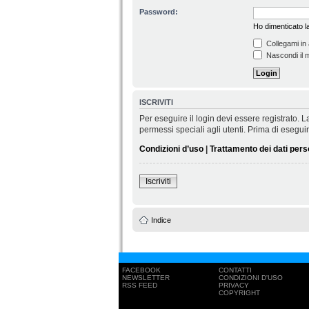
Password:
Ho dimenticato 
Collegami in 
Nascondi il m
ISCRIVITI
Per eseguire il login devi essere registrato.
permessi speciali agli utenti. Prima di eseguire 
Condizioni d’uso
|
Trattamento dei dati pers
Iscriviti
Indice
FACEBOOK
CONTATTI
NEWSLETTER
CONDIZIONI D'USO
RSS FEED
PRIVACY
COPYRIGHT