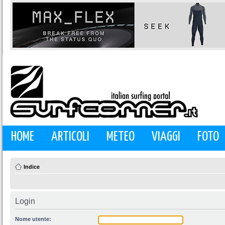
HOME
ARTICOLI
METEO
VIAGGI
FOTO
Indice
Login
Nome utente: