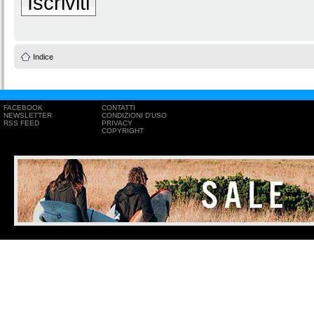
Iscriviti
Indice
FACEBOOK
CONTATTI
NEWSLETTER
CONDIZIONI D'USO
RSS FEED
PRIVACY
COPYRIGHT