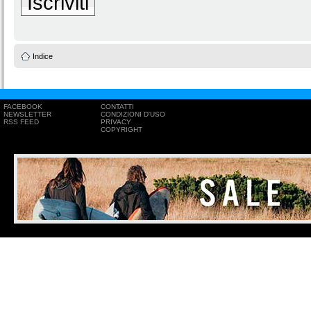
Iscriviti
Indice
FACEBOOK
CONTATTI
NEWSLETTER
CONDIZIONI D'USO
RSS FEED
PRIVACY
COPYRIGHT