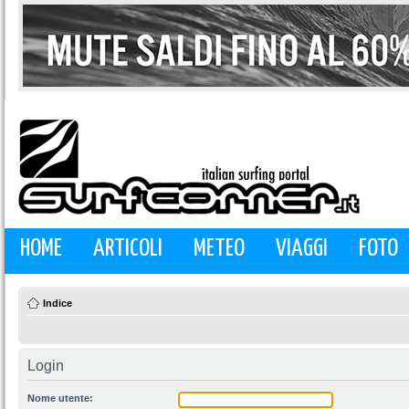
HOME
ARTICOLI
METEO
VIAGGI
FOTO
Indice
Login
Nome utente: