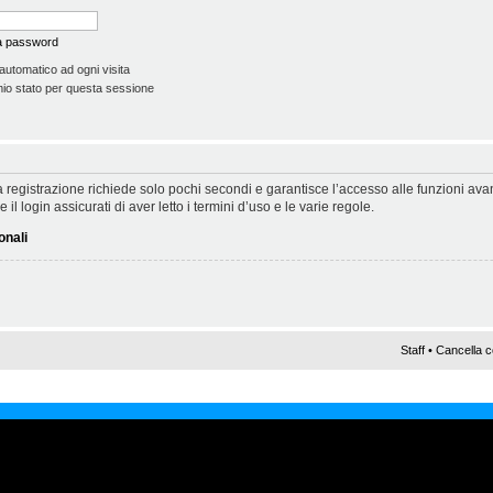
la password
automatico ad ogni visita
io stato per questa sessione
 La registrazione richiede solo pochi secondi e garantisce l’accesso alle funzioni a
il login assicurati di aver letto i termini d’uso e le varie regole.
onali
Staff
•
Cancella c