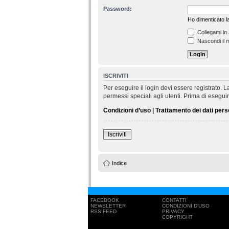
Password:
Ho dimenticato 
Collegami in 
Nascondi il m
ISCRIVITI
Per eseguire il login devi essere registrato.
permessi speciali agli utenti. Prima di eseguire 
Condizioni d’uso
|
Trattamento dei dati pers
Iscriviti
Indice
FACEBOOK
CONTATTI
NEWSLETTER
CONDIZIONI D'USO
RSS FEED
PRIVACY
COPYRIGHT