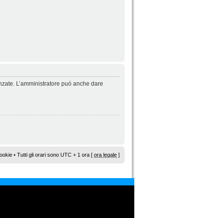
vanzate. L’amministratore puó anche dare
ookie
• Tutti gli orari sono UTC + 1 ora [
ora legale
]