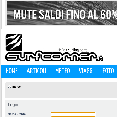
HOME
ARTICOLI
METEO
VIAGGI
FOTO
Indice
Login
Nome utente: