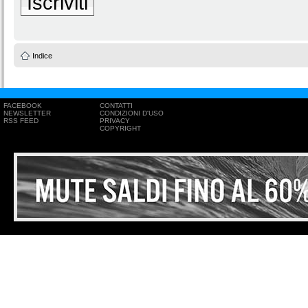
Iscriviti
Indice
FACEBOOK
CONTATTI
NEWSLETTER
CONDIZIONI D'USO
RSS FEED
PRIVACY
COPYRIGHT