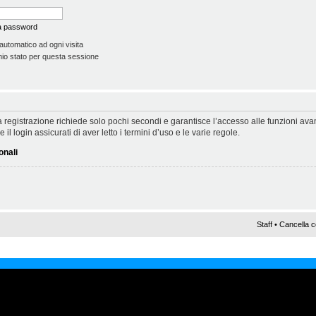
la password
automatico ad ogni visita
io stato per questa sessione
 La registrazione richiede solo pochi secondi e garantisce l’accesso alle funzioni a
il login assicurati di aver letto i termini d’uso e le varie regole.
onali
Staff
•
Cancella c