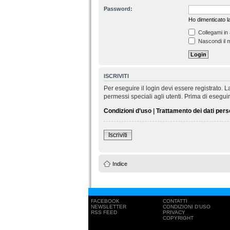
Password:
Ho dimenticato 
Collegami in 
Nascondi il m
ISCRIVITI
Per eseguire il login devi essere registrato.
permessi speciali agli utenti. Prima di eseguire 
Condizioni d’uso
|
Trattamento dei dati pers
Iscriviti
Indice
FACEBOOK
CONTATTI
NEWSLETTER
CONDIZIONI D'USO
RSS FEED
PRIVACY
COPYRIGHT