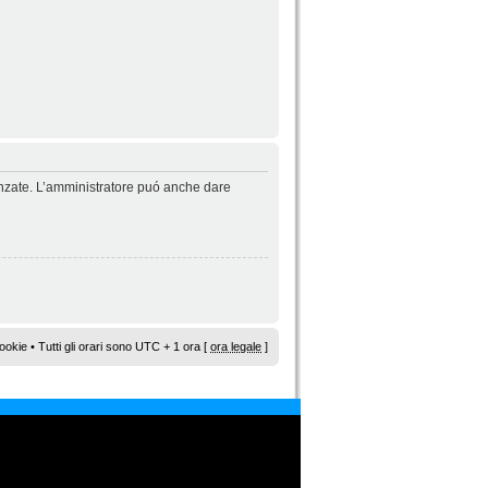
vanzate. L’amministratore puó anche dare
ookie
• Tutti gli orari sono UTC + 1 ora [
ora legale
]