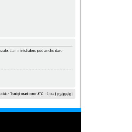
vanzate. L’amministratore puó anche dare
ookie
• Tutti gli orari sono UTC + 1 ora [
ora legale
]