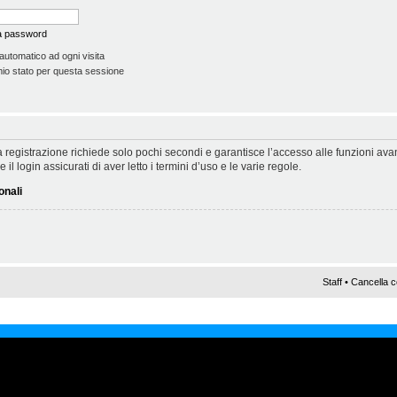
la password
automatico ad ogni visita
io stato per questa sessione
 La registrazione richiede solo pochi secondi e garantisce l’accesso alle funzioni a
il login assicurati di aver letto i termini d’uso e le varie regole.
onali
Staff
•
Cancella c