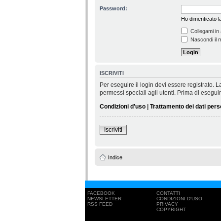
Password:
Ho dimenticato 
Collegami in 
Nascondi il m
ISCRIVITI
Per eseguire il login devi essere registrato.
permessi speciali agli utenti. Prima di eseguire 
Condizioni d’uso
|
Trattamento dei dati pers
Iscriviti
Indice
FACEBOOK
CONTATTI
NEWSLETTER
CONDIZIONI D'USO
RSS FEED
PRIVACY
COPYRIGHT