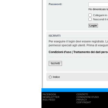
Password:
Ho dimenticato 
Collegami in 
Nascondi il m
ISCRIVITI
Per eseguire il login devi essere registrato.
permessi speciali agli utenti. Prima di eseguire 
Condizioni d’uso
|
Trattamento dei dati pers
Iscriviti
Indice
FACEBOOK
CONTATTI
NEWSLETTER
CONDIZIONI D'USO
RSS FEED
PRIVACY
COPYRIGHT