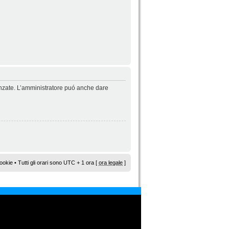
vanzate. L’amministratore puó anche dare
ookie
• Tutti gli orari sono UTC + 1 ora [
ora legale
]