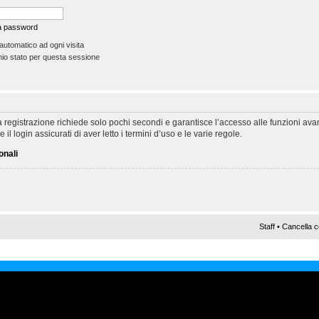
la password
automatico ad ogni visita
io stato per questa sessione
 La registrazione richiede solo pochi secondi e garantisce l’accesso alle funzioni a
il login assicurati di aver letto i termini d’uso e le varie regole.
onali
Staff
•
Cancella c