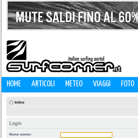
HOME
ARTICOLI
METEO
VIAGGI
FOTO
Indice
Login
Nome utente: