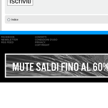
Iscriviti
Indice
FACEBOOK
CONTATTI
NEWSLETTER
CONDIZIONI D'USO
RSS FEED
PRIVACY
COPYRIGHT