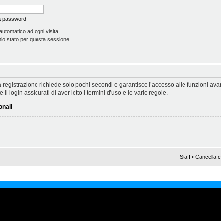
la password
automatico ad ogni visita
io stato per questa sessione
 La registrazione richiede solo pochi secondi e garantisce l’accesso alle funzioni a
il login assicurati di aver letto i termini d’uso e le varie regole.
onali
Staff
•
Cancella c