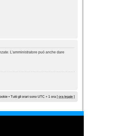
vanzate. L’amministratore puó anche dare
ookie
• Tutti gli orari sono UTC + 1 ora [
ora legale
]