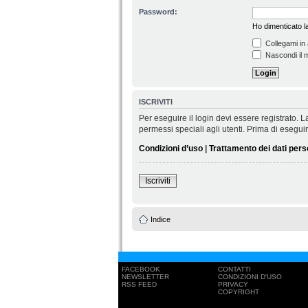
Password:
Ho dimenticato 
Collegami in 
Nascondi il m
ISCRIVITI
Per eseguire il login devi essere registrato.
permessi speciali agli utenti. Prima di eseguire 
Condizioni d’uso
|
Trattamento dei dati pers
Iscriviti
Indice
FACEBOOK
CONTATTI
NEWSLETTER
CONDIZIONI D'USO
RSS FEED
PRIVACY
COPYRIGHT