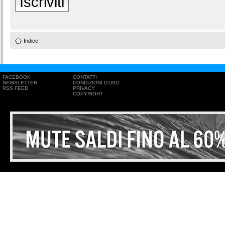
Iscriviti
Indice
FACEBOOK
CONTATTI
NEWSLETTER
CONDIZIONI D'USO
RSS FEED
PRIVACY
COPYRIGHT