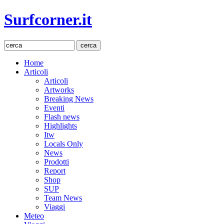
Surfcorner.it
Home
Articoli
Articoli
Artworks
Breaking News
Eventi
Flash news
Highlights
Itw
Locals Only
News
Prodotti
Report
Shop
SUP
Team News
Viaggi
Meteo