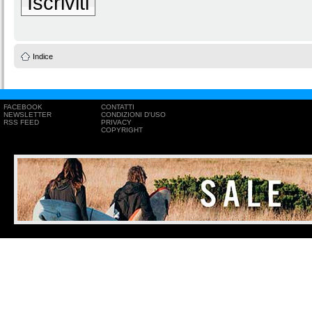
Iscriviti
Indice
FACEBOOK
CONTATTI
NEWSLETTER
CONDIZIONI D'USO
RSS FEED
PRIVACY
COPYRIGHT