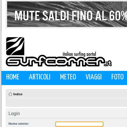
HOME
ARTICOLI
METEO
VIAGGI
FOTO
Indice
Login
Nome utente: