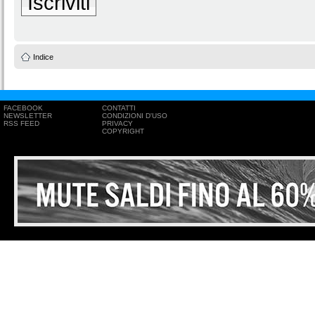
Iscriviti
Indice
FACEBOOK
CONTATTI
NEWSLETTER
CONDIZIONI D'USO
RSS FEED
PRIVACY
COPYRIGHT