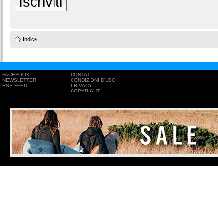
Iscriviti
Indice
FACEBOOK
CONTATTI
NEWSLETTER
CONDIZIONI D'USO
RSS FEED
PRIVACY
COPYRIGHT