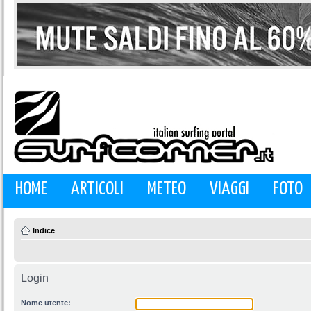
HOME
ARTICOLI
METEO
VIAGGI
FOTO
Indice
Login
Nome utente: