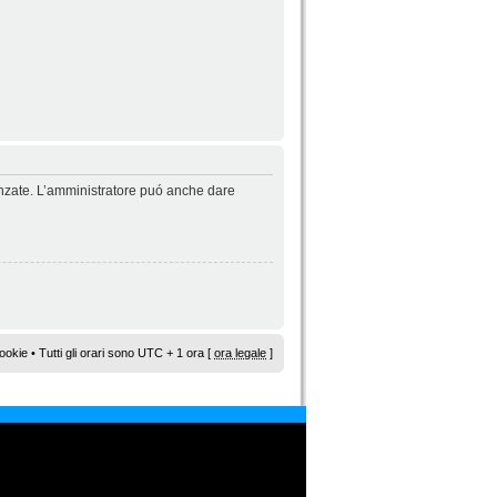
vanzate. L’amministratore puó anche dare
ookie
• Tutti gli orari sono UTC + 1 ora [
ora legale
]