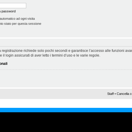
la password
automatico ad ogni visita
io stato per questa sessione
 La registrazione richiede solo pochi secondi e garantisce l’accesso alle funzioni a
il login assicurati di aver letto i termini d’uso e le varie regole.
onali
Staff
•
Cancella c