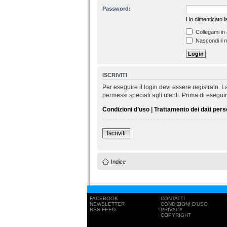
Password:
Ho dimenticato 
Collegami in 
Nascondi il m
ISCRIVITI
Per eseguire il login devi essere registrato.
permessi speciali agli utenti. Prima di eseguire 
Condizioni d’uso
|
Trattamento dei dati pers
Iscriviti
Indice
FACEBOOK
CONTATTI
NEWSLETTER
CONDIZIONI D'USO
RSS FEED
PRIVACY
COPYRIGHT