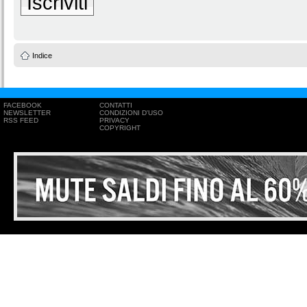
Iscriviti
Indice
FACEBOOK
CONTATTI
NEWSLETTER
CONDIZIONI D'USO
RSS FEED
PRIVACY
COPYRIGHT