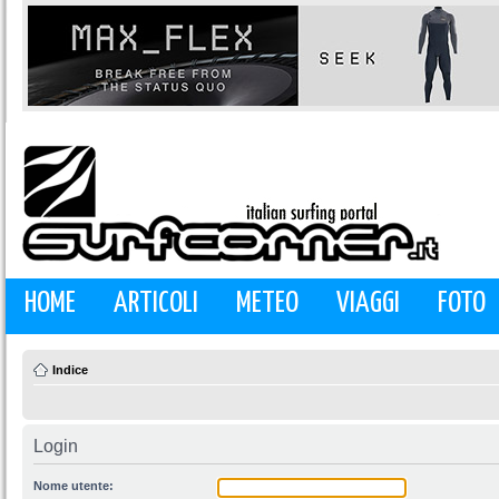
HOME
ARTICOLI
METEO
VIAGGI
FOTO
Indice
Login
Nome utente: