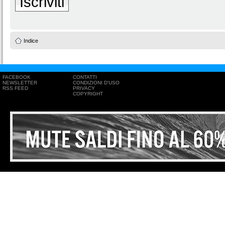
Iscriviti
Indice
FACEBOOK
CONTATTI
NEWSLETTER
CONDIZIONI D'USO
RSS FEED
PRIVACY
COPYRIGHT