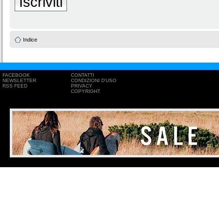
Iscriviti
Indice
FACEBOOK
CONTATTI
NEWSLETTER
CONDIZIONI D'USO
RSS FEED
PRIVACY
COPYRIGHT