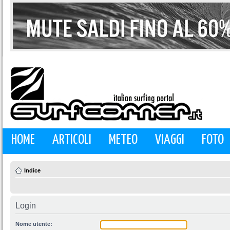
HOME
ARTICOLI
METEO
VIAGGI
FOTO
Indice
Login
Nome utente: