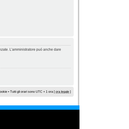
vanzate. L’amministratore puó anche dare
ookie
• Tutti gli orari sono UTC + 1 ora [
ora legale
]