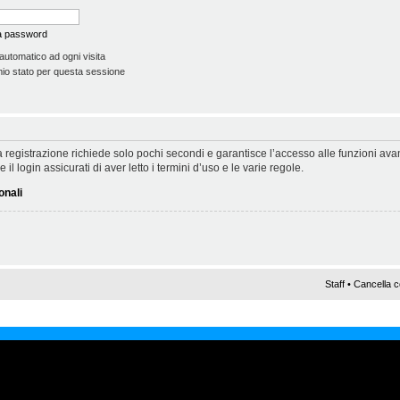
la password
automatico ad ogni visita
io stato per questa sessione
 La registrazione richiede solo pochi secondi e garantisce l’accesso alle funzioni a
il login assicurati di aver letto i termini d’uso e le varie regole.
onali
Staff
•
Cancella c