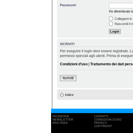
Password:
Ho dimenticato 
Collegami in 
Nascondi il m
ISCRIVITI
Per eseguire il login devi essere registrato.
permessi speciali agli utenti. Prima di eseguire 
Condizioni d’uso
|
Trattamento dei dati pers
Iscriviti
Indice
FACEBOOK
CONTATTI
NEWSLETTER
CONDIZIONI D'USO
RSS FEED
PRIVACY
COPYRIGHT