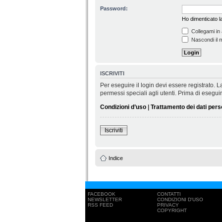
Password:
Ho dimenticato 
Collegami in 
Nascondi il m
ISCRIVITI
Per eseguire il login devi essere registrato.
permessi speciali agli utenti. Prima di eseguire 
Condizioni d’uso
|
Trattamento dei dati pers
Iscriviti
Indice
FACEBOOK
CONTATTI
NEWSLETTER
CONDIZIONI D'USO
RSS FEED
PRIVACY
COPYRIGHT