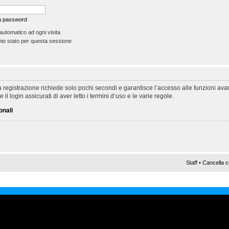
la password
automatico ad ogni visita
io stato per questa sessione
 La registrazione richiede solo pochi secondi e garantisce l’accesso alle funzioni a
il login assicurati di aver letto i termini d’uso e le varie regole.
onali
Staff
•
Cancella c