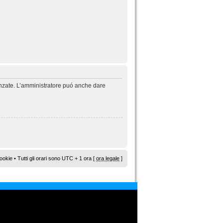
vanzate. L’amministratore puó anche dare
ookie
• Tutti gli orari sono UTC + 1 ora [
ora legale
]