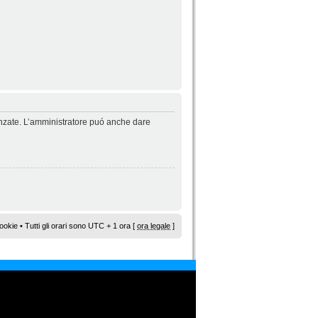
vanzate. L’amministratore puó anche dare
ookie
• Tutti gli orari sono UTC + 1 ora [
ora legale
]