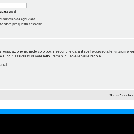
la password
automatico ad ogni visita
io stato per questa sessione
 La registrazione richiede solo pochi secondi e garantisce l’accesso alle funzioni a
il login assicurati di aver letto i termini d’uso e le varie regole.
onali
Staff
•
Cancella c