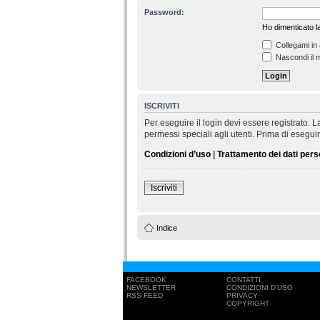
Password:
Ho dimenticato 
Collegami in 
Nascondi il m
ISCRIVITI
Per eseguire il login devi essere registrato.
permessi speciali agli utenti. Prima di eseguire 
Condizioni d’uso
|
Trattamento dei dati pers
Iscriviti
Indice
FACEBOOK
CONTATTI
NEWSLETTER
CONDIZIONI D'USO
RSS FEED
PRIVACY
COPYRIGHT