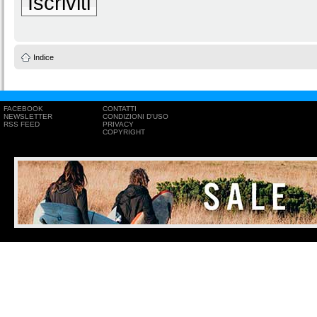
Iscriviti
Indice
FACEBOOK
CONTATTI
NEWSLETTER
CONDIZIONI D'USO
RSS FEED
PRIVACY
COPYRIGHT