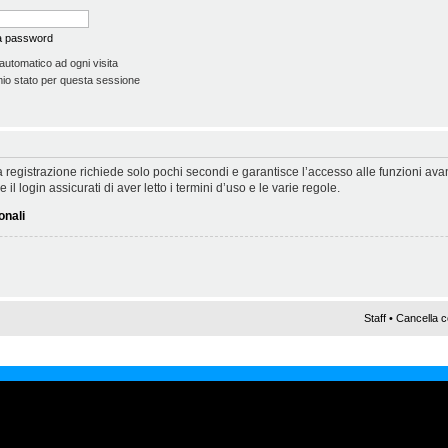
la password
automatico ad ogni visita
io stato per questa sessione
 La registrazione richiede solo pochi secondi e garantisce l’accesso alle funzioni a
il login assicurati di aver letto i termini d’uso e le varie regole.
onali
Staff
•
Cancella c