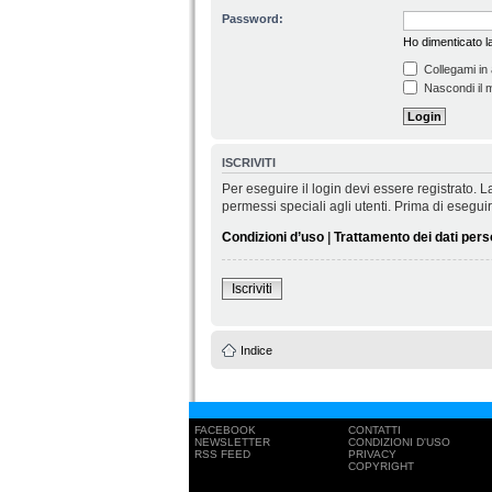
Password:
Ho dimenticato 
Collegami in 
Nascondi il m
ISCRIVITI
Per eseguire il login devi essere registrato.
permessi speciali agli utenti. Prima di eseguire 
Condizioni d’uso
|
Trattamento dei dati pers
Iscriviti
Indice
FACEBOOK
CONTATTI
NEWSLETTER
CONDIZIONI D'USO
RSS FEED
PRIVACY
COPYRIGHT