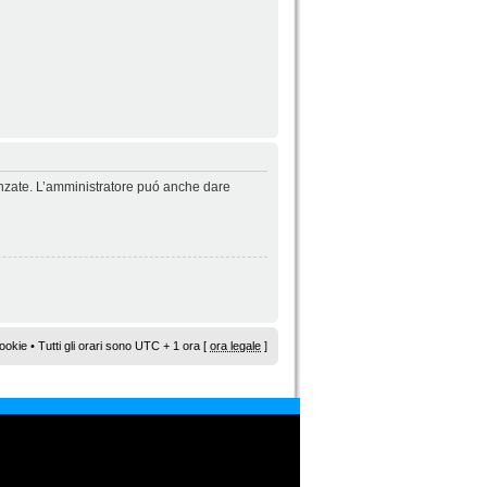
vanzate. L’amministratore puó anche dare
ookie
• Tutti gli orari sono UTC + 1 ora [
ora legale
]