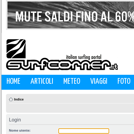
HOME
ARTICOLI
METEO
VIAGGI
FOTO
Indice
Login
Nome utente: