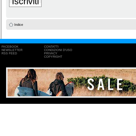
Iscriviti
Indice
FACEBOOK
CONTATTI
NEWSLETTER
CONDIZIONI D'USO
RSS FEED
PRIVACY
COPYRIGHT